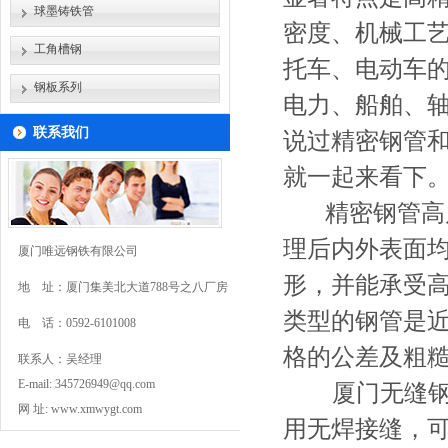
球墨铸铁管
密度、机械工
工角槽钢
托车、电动车
钢板系列
电力、船舶、
联系我们
说过精密钢管
就一起来看下
精密钢管高尺
理后内外表面
厦门唯远钢铁有限公司
形，并能承受
地 址：厦门集美北大道788号之八厂房
类型的钢管是
电 话：0592-6101008
格的公差及粗
联系人：吴经理
E-mail: 345726949@qq.com
厦门无缝
网 址:
www.xmwygt.com
用无焊接缝，